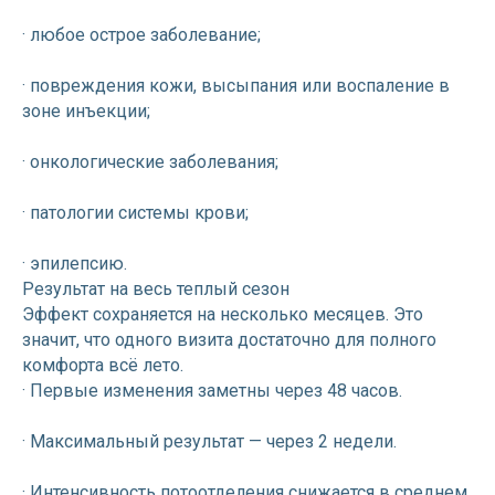
· любое острое заболевание;
· повреждения кожи, высыпания или воспаление в
зоне инъекции;
Онлайн-запись
Написать в Telegram
· онкологические заболевания;
Написать в Max
· патологии системы крови;
· эпилепсию.
Результат на весь теплый сезон
Эффект сохраняется на несколько месяцев. Это
значит, что одного визита достаточно для полного
комфорта всё лето.
· Первые изменения заметны через 48 часов.
· Максимальный результат — через 2 недели.
· Интенсивность потоотделения снижается в среднем