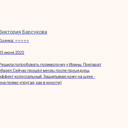
Виктория Барсукова
Оценка: ⭐️⭐️⭐️⭐️⭐️
05 июня 2025
Решила попробовать полимолочку у Ирины. Препарат
ellagen.Сейчас прошёл месяц после процедуры,
эффект колоссальный. Защипываю кожу на щеке -
она прямо упругая, как в юности)
КОНСУЛЬТАЦИЮ
ру для вашего преображения,
.