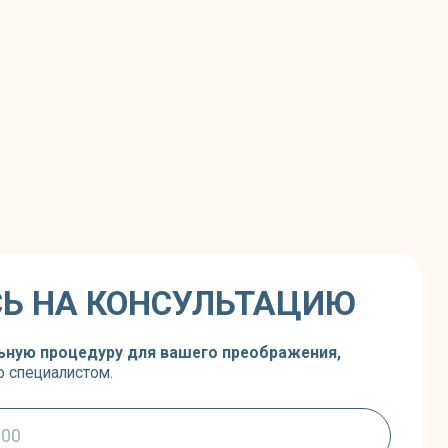
анных
ных
ем
,
политикой конфиденциальности
и
консультацию