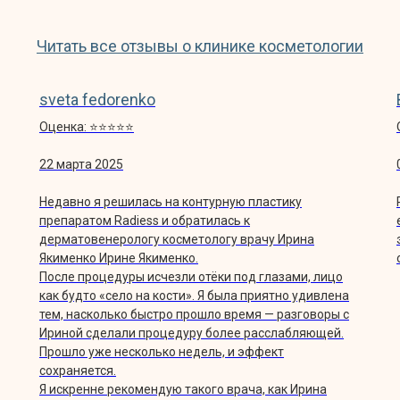
Читать все отзывы о клинике косметологии
sveta fedorenko
Оценка: ⭐️⭐️⭐️⭐️⭐️
22 марта 2025
Недавно я решилась на контурную пластику
препаратом Radiess и обратилась к
дерматовенерологу косметологу врачу Ирина
Якименко Ирине Якименко.
После процедуры исчезли отёки под глазами, лицо
как будто «село на кости». Я была приятно удивлена
тем, насколько быстро прошло время — разговоры с
Ириной сделали процедуру более расслабляющей.
ЗАПИШИТЕСЬ НА 
Прошло уже несколько недель, и эффект
сохраняется.
Чтобы подобрать правильную процеду
Я искренне рекомендую такого врача, как Ирина
необходима консультация со специалистом