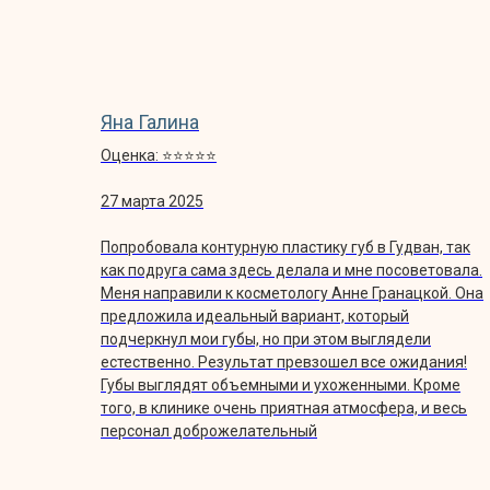
Яна Галина
Оценка: ⭐️⭐️⭐️⭐️⭐️
27 марта 2025
Попробовала контурную пластику губ в Гудван, так
как подруга сама здесь делала и мне посоветовала.
Меня направили к косметологу Анне Гранацкой. Она
предложила идеальный вариант, который
подчеркнул мои губы, но при этом выглядели
естественно. Результат превзошел все ожидания!
Губы выглядят объемными и ухоженными. Кроме
того, в клинике очень приятная атмосфера, и весь
персонал доброжелательный