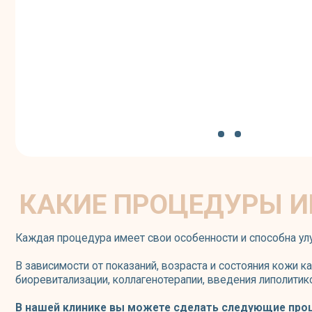
КАКИЕ ПРОЦЕДУРЫ ИНЪ
Каждая процедура имеет свои особенности и способна улучшить со
В зависимости от показаний, возраста и состояния кожи каждого
биоревитализации, коллагенотерапии, введения липолитиков, плаз
В нашей клинике вы можете сделать следующие процедуры
Биоармирование
Коллагенотерапия
Биоревитализация
Контурная пластика г
Биореструктуризация
Контурная пластика л