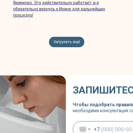
Якименко. Это действительно работает, и я
обязательно вернусь к Ирине для дальнейших
процедур!
+7
Загрузить ещё
Даю согласие на
обработку
персональных д
Даю согласие на
передачу
персональных дан
Ознакомлен с
пользовательским соглашени
обработки персональных данных
Записаться на 