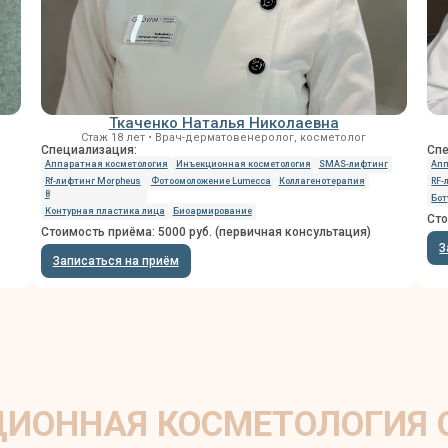
Ткаченко Наталья Николаевна
Стаж 18 лет • Врач-дерматовенеролог, косметолог
Специализация:
Спе
Аппаратная косметология
Инъекционная косметология
SMAS-лифтинг
Апп
Rf-лифтинг Morpheus
Фотоомоложение Lumecca
Коллагенотерапия
RF-
8
Бот
Контурная пластика лица
Биоармирование
Сто
Стоимость приёма: 5000 руб. (первичная консультация)
З
Записаться на приём
ИОННАЯ КОСМЕТОЛОГИЯ