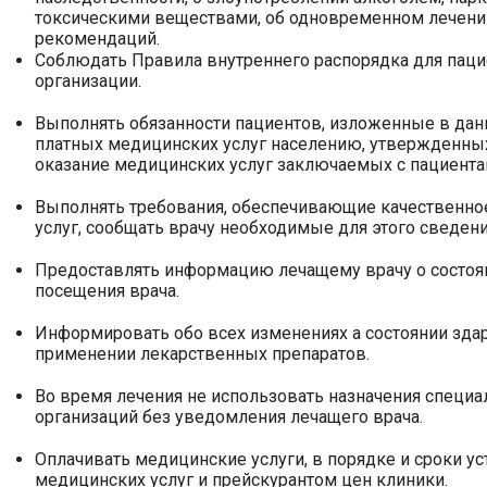
токсическими веществами, об одновременном лечении
рекомендаций.
Соблюдать Правила внутреннего распорядка для пац
организации.
Выполнять обязанности пациентов, изложенные в дан
платных медицинских услуг населению, утвержденных
оказание медицинских услуг заключаемых с пациента
Выполнять требования, обеспечивающие качественно
услуг, сообщать врачу необходимые для этого сведени
Инъекционная косметологи
Предоставлять информацию лечащему врачу о состоян
Биоармирование
RMER MPT IV
посещения врача.
Биоревитализация
Информировать обо всех изменениях а состоянии здар
Биореструктуризация
применении лекарственных препаратов.
Ботулинотерапия
ecca
Коллагенотерапия
laze XL
Во время лечения не использовать назначения специа
Контурная пластика губ
кини
организаций без уведомления лечащего врача.
Контурная пластика лица
ги
цо
Оплачивать медицинские услуги, в порядке и сроки у
медицинских услуг и прейскурантом цен клиники.