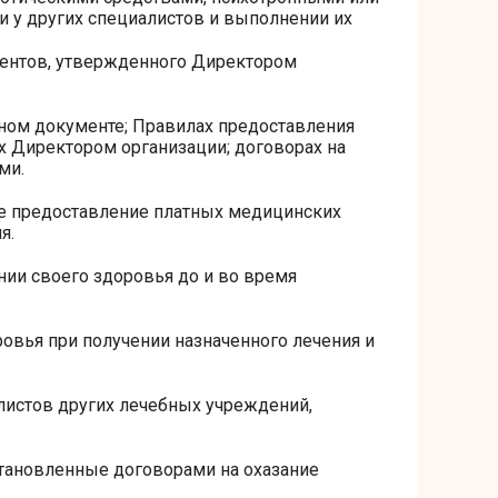
 у других специалистов и выполнении их
иентов, утвержденного Директором
ном документе; Правилах предоставления
 Директором организации; договорах на
ми.
е предоставление платных медицинских
я.
я
О клинике
ии своего здоровья до и во время
О клинике
Новости
овья при получении назначенного лечения и
Блог
Отзывы
Прайс
листов других лечебных учреждений,
Акции
Сотрудники
Вакансии
становленные договорами на охазание
Контакты