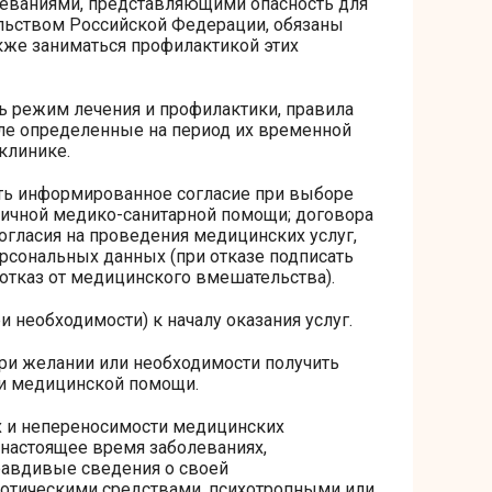
леваниями, представляющими опасность для
льством Российской Федерации, обязаны
кже заниматься профилактикой этих
ь режим лечения и профилактики, правила
сле определенные на период их временной
клинике.
ь информированное согласие при выборе
вичной медико-санитарной помощи; договора
огласия на проведения медицинских услуг,
рсональных данных (при отказе подписать
отказ от медицинского вмешательства).
 необходимости) к началу оказания услуг.
при желании или необходимости получить
ми медицинской помощи.
х и непереносимости медицинских
 настоящее время заболеваниях,
равдивые сведения о своей
котическими средствами, психотропными или