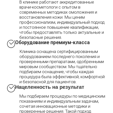
Мы подбираем процедуры по медицинским
показаниям и индивидуальным задачам,
сочетая инновационные методики и
проверенные решения. Такой подход
помогает добиться выраженного,
долгосрочного результата и поддерживать
здоровье кожи на высшем уровне.
СПЕЦПРЕДЛОЖЕНИЯ МЕСЯЦА
Диагностическая
консультация —
бесплатно
Подробнее
Записаться в Telegram
Знакомство с
доктором:
комбинированная
чистка лица 3 900 ₽
Подробнее