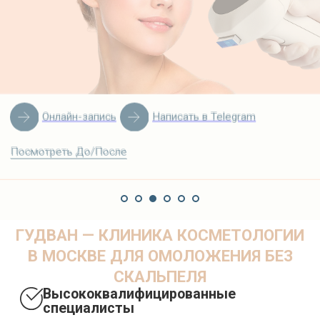
Посмотреть До/После
Посмотреть До/После
ГУДВАН — КЛИНИКА КОСМЕТОЛОГИИ
В МОСКВЕ ДЛЯ ОМОЛОЖЕНИЯ БЕЗ
СКАЛЬПЕЛЯ
Высококвалифицированные
специалисты
В клинике работают аккредитованные
врачи-косметологи с опытом в
современных методиках омоложения и
восстановления кожи. Мы ценим
профессионализм, индивидуальный подход
и постоянное повышение квалификации,
чтобы предоставлять только актуальные и
безопасные решения.
Оборудование премиум-класса
Клиника оснащена сертифицированным
оборудованием последнего поколения и
проверенными препаратами, одобренными
мировым сообществом. Мы тщательно
подбираем оснащение, чтобы каждая
процедура была эффективной, комфортной
и безопасной для пациентов.
Нацеленность на результат