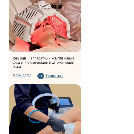
Лучшие процедуры и рекомендации косметологов
теперь всегда под рукой!
Подписаться на @gudvan_moscow
Revixan
— аппаратный комплексный
уход для оксигенации и детоксикации
кожи
О процедуре
Записаться