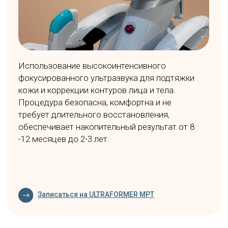
Уникальная технология, объединяющая два
типа лазеров — александритовый и диодный
— для работы с любым фототипом кожи.
Система 3D охлаждения обеспечивает
максимальный комфорт процедуры, а
большая манипула позволяет значительно
сократить время обработки. Удаляет до 87%
нежелательных волос за 3 процедуры.
Записаться на Diolaze XL