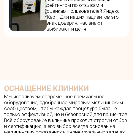
Инновационная насадка с 24 микроиглами,
сочетающая радиочастотную коагуляцию с
микроповреждениями кожи. Аппарат
обеспечивает вертикальную и горизонтальную
коагуляцию жировой ткани, стимулирует
неоколлагенез и неоэластогенез, эффективно
подтягивает кожу и уменьшает морщины.
Morpheus8 работает на глубине до 4 мм,
обеспечивая безопасное воздействие на
подкожно-жировую клетчатку.
Записаться на Morpheus8
Lumecca — фотоомоложение
нового поколения