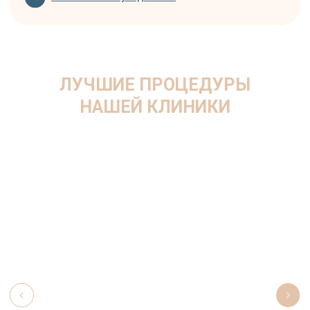
Якименко Ирина Игоревна
Стаж 21 год • Главный врач, врач-дерматовенеролог,
косметолог
Специализация:
Аппаратная косметология
Инъекционная косметология
RF-лифтинг Morpheus 8
Фотоомоложение Lumecca
Контурная пластика лица
Коллагенотерапия
Биоармирование
Стоимость приёма: 5000 руб. (первичная
консультация)
Записаться на приём