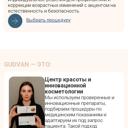
сообществом, чтобы каждая процедура была не
только эффективной, но и безопасной для пациентов.
Всё оборудование в клинике проходит строгий отбор
и сертификацию, а его выбор всегда основан на
медицинских показаниях и индивидуальных задачах.
Наша цель — создавать условия, в которых каждый
пациент чувствует заботу, комфорт и уверенность в
результате. В клинике Gudvan преображение строится
на сочетании научного подхода, технологических
возможностей и искренней поддержки на всех этапах
ухода.
ULTRAFORMER MPT - современный
SMAS-лифтинг на аппарате 4
поколения