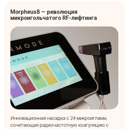
Revixan — фототерапия для
восстановления кожи
Аппарат фотодинамической терапии с
бесконтактным воздействием красного и
синего света. Красный свет (660 нм)
стимулирует синтез коллагена и эластина,
улучшает кровообращение и ускоряет
регенерацию тканей. Синий свет (400 нм)
обеспечивает противовоспалительный и
антибактериальный эффект, эффективен в