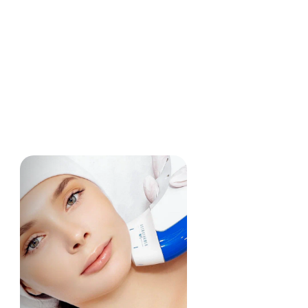
Ткаченко Наталья Николаевна
Стаж 18 лет • Врач-дерматовенеролог, косметолог
Специализация:
Аппаратная косметология
Инъекционная косметология
SMAS-лифтинг
Rf-лифтинг Morpheus
8
Фотоомоложение Lumecca
Коллагенотерапия
Контурная пластика лица
Биоармирование
Стоимость приёма: 5000 руб. (первичная
консультация)
Записаться на приём