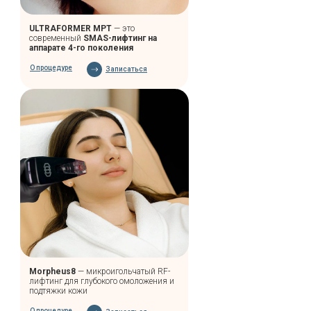
ULTRAFORMER MPT
— это
современный
SMAS-лифтинг на
аппарате 4-го поколения
О процедуре
Записаться
Гранацкая Анна Артёмовна
Стаж 6 лет • Врач-дерматовенеролог, косметолог
Специализация:
Аппаратная косметология
Инъекционная косметология
RF-лифтинг Morpheus 8
Фотоомоложение Lumecca
Контурная пластика губ
Ботулинотерапия
Биоармирование
Стоимость приёма: 5000 руб. (первичная
консультация)
Записаться на приём
Morpheus8
— микроигольчатый RF-
лифтинг для глубокого омоложения и
подтяжки кожи
О процедуре