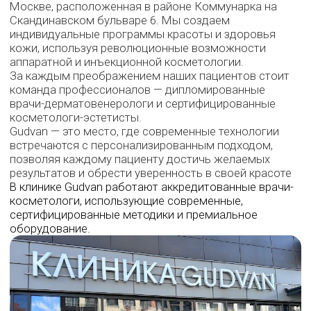
коррекции возрастных изменений с акцентом на
естественность и безопасность.
Выбрать процедуру
GUDVAN — ЭТО:
Центр красоты и
инновационной
косметологии
Мы используем проверенные и
инновационные препараты,
подбираем процедуры по
медицинским показаниям и
адаптируем их под запрос
пациента. Такой подход
позволяет получать заметный и
гармоничный результат в
оптимальные сроки.
Самая «сильная» клиника
в Коммунарке по отзывам
пациентов
Наши пациенты часто пишут в