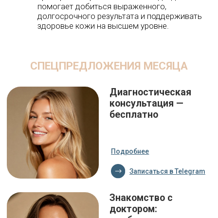
Записаться в Telegram
Диспорт от 130 ₽ за
единицу от любого
количества
Подробнее
Записаться в Telegram
О КЛИНИКЕ GUDVAN
Gudvan - современная клиника косметологии в
Москве, расположенная в районе Коммунарка на
Скандинавском бульваре 6. Мы создаем
индивидуальные программы красоты и здоровья
кожи, используя революционные возможности
аппаратной и инъекционной косметологии.
За каждым преображением наших пациентов стоит
команда профессионалов — дипломированные
врачи-дерматовенерологи и сертифицированные
косметологи-эстетисты.
Gudvan — это место, где современные технологии
встречаются с персонализированным подходом,
позволяя каждому пациенту достичь желаемых
результатов и обрести уверенность в своей красоте