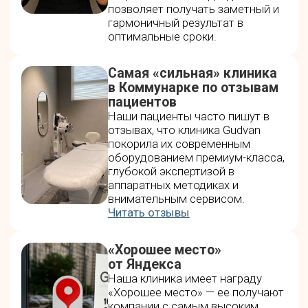
Использование высокоинтенсивного
фокусированного ультразвука для подтяжки
кожи и коррекции контуров лица и тела.
Процедура безопасна, комфортна и не
требует длительного восстановления,
обеспечивает накопительный результат от 8
-12 месяцев до 2-3 лет.
Записаться на ULTRAFORMER MPT
Morpheus8 — революция
микроигольчатого RF-лифтинга