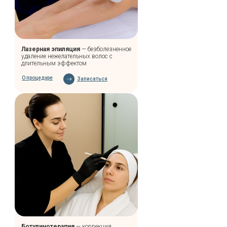
НОВОСТИ
Лазерная эпиляция
— безболезненное
удаление нежелательных волос с
длительным эффектом
О процедуре
Записаться
Ботулинотерапия
— коррекция