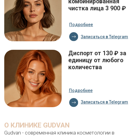
В клинике Gudvan работают аккредитованные врачи-
косметологи, использующие современные,
сертифицированные методики и премиальное
оборудование.
УСЛУГИ КЛИНИКИ
Аппаратная косметология
— эффективные
процедуры мирового уровня для выраженного
результата и восстановления качества кожи.
Выбрать процедуру
Инъекционная косметология
—
индивидуальные решения для профилактики и