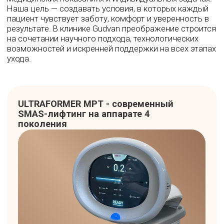
Передовая IPL-система с увеличенной на 40%
мощностью коротких волн (500-600 нм).
Технология селективного фототермолиза
эффективно борется с пигментацией,
сосудистыми звездочками, розацеа и
признаками фотостарения. Встроенная
система охлаждения с сапфировым
наконечником делает процедуру практически
безболезненной.
Записаться на Lumecca
Diolaze XL — гибридный лазер
для идеальной эпиляции