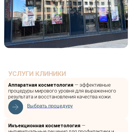
отзывах, что клиника Gudvan
покорила их современным
оборудованием премиум-класса,
глубокой экспертизой в
аппаратных методиках и
внимательным сервисом.
Читать отзывы
«Хорошее место»
от Яндекса
Наша клиника имеет награду
«Хорошее место» — ее получают
компании с самым высоким
рейтингом по отзывам и
оценкам пользователей Яндекс
Карт. Для наших пациентов это
знак доверия: нас знают,
выбирают и ценят.
ОСНАЩЕНИЕ КЛИНИКИ
Мы используем современное премиальное
оборудование, одобренное мировым медицинским