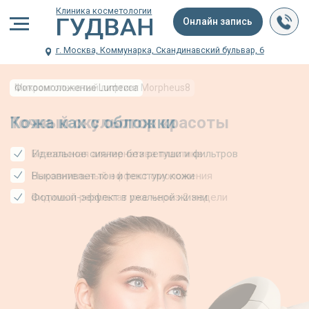
Клиника косметологии
Онлайн запись
г. Москва, Коммунарка, Скандинавский бульвар, 6
Микроигольчатый лифтинг Morpheus8
Ботулинотерапия от 13
Точный скульптор красоты
Раскрой свою
Безопасная альтернатива пластике
Гладкий лоб за 10
Накопительный эффект омоложения
Безболезненно и 
Видимый результат уже через 2 недели
Точечное преображ
Онлайн-запись
Написать в Telegram
Онлайн-запись