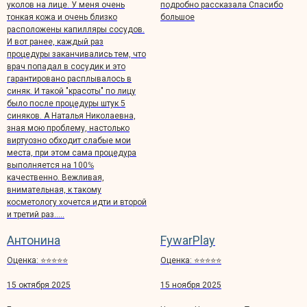
уколов на лице. У меня очень
подробно рассказала Спасибо
тонкая кожа и очень близко
большое
расположены капилляры сосудов.
И вот ранее, каждый раз
процедуры заканчивались тем, что
врач попадал в сосудик и это
гарантировано расплывалось в
синяк. И такой "красоты" по лицу
было после процедуры штук 5
синяков. А Наталья Николаевна,
зная мою проблему, настолько
виртуозно обходит слабые мои
места, при этом сама процедура
выполняется на 100℅
качественно. Вежливая,
внимательная, к такому
косметологу хочется идти и второй
и третий раз.....
Антонина
FywarPlay
Оценка: ⭐️⭐️⭐️⭐️⭐️
Оценка: ⭐️⭐️⭐️⭐️⭐️
15 октября 2025
15 ноября 2025