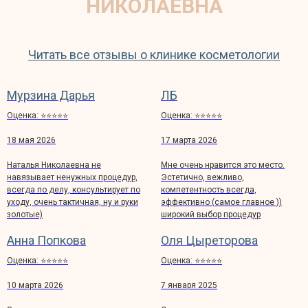
НИКОЛАЕВНА
Читать все отзывы о клинике косметологии
Мурзина Дарья
ЛБ
Оценка: ⭐️⭐️⭐️⭐️⭐️
Оценка: ⭐️⭐️⭐️⭐️⭐️
18 мая 2026
17 марта 2026
Наталья Николаевна не
Мне очень нравится это место.
навязывает ненужных процедур,
Эстетично, вежливо,
всегда по делу, консультирует по
компетентность всегда,
уходу, очень тактичная, ну и руки
эффективно (самое главное ))
золотые)
широкий выбор процедур
Анна Попкова
Оля Цыреторова
Оценка: ⭐️⭐️⭐️⭐️⭐️
Оценка: ⭐️⭐️⭐️⭐️⭐️
10 марта 2026
7 января 2025