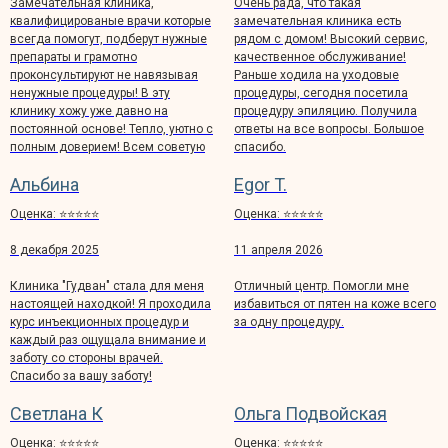
Замечательная клиника,
Очень рада, что такая
квалифицированые врачи которые
замечательная клиника есть
всегда помогут, подберут нужные
рядом с домом! Высокий сервис,
препараты и грамотно
качественное обслуживание!
проконсультируют не навязывая
Раньше ходила на уходовые
ненужные процедуры! В эту
процедуры, сегодня посетила
клинику хожу уже давно на
процедуру эпиляцию. Получила
постоянной основе! Тепло, уютно с
ответы на все вопросы. Большое
полным доверием! Всем советую
спасибо.
Альбина
Egor T.
Оценка: ⭐️⭐️⭐️⭐️⭐️
Оценка: ⭐️⭐️⭐️⭐️⭐️
8 декабря 2025
11 апреля 2026
Клиника "Гудван" стала для меня
Отличный центр. Помогли мне
настоящей находкой! Я проходила
избавиться от пятен на коже всего
курс инъекционных процедур и
за одну процедуру.
каждый раз ощущала внимание и
заботу со стороны врачей.
Спасибо за вашу заботу!
Светлана К
Ольга Подвойская
Оценка: ⭐️⭐️⭐️⭐️⭐️
Оценка: ⭐️⭐️⭐️⭐️⭐️