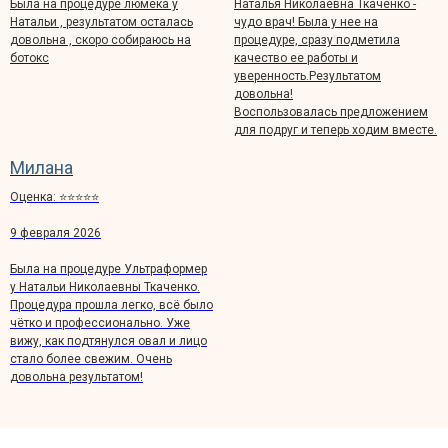
Была на процедуре люмека у
Наталья Николаевна Ткаченко -
Натальи , результатом осталась
чудо врач! Была у нее на
довольна , скоро собираюсь на
процедуре, сразу подметила
ботокс
качество ее работы и
уверенность.Результатом
довольна!
Воспользовалась предложением
для подруг и теперь ходим вместе.
Милана
Оценка: ⭐️⭐️⭐️⭐️⭐️
9 февраля 2026
Была на процедуре Ультраформер
у Натальи Николаевны Ткаченко.
Процедура прошла легко, всё было
чётко и профессионально. Уже
вижу, как подтянулся овал и лицо
стало более свежим. Очень
довольна результатом!