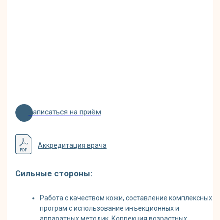
Записаться на приём
Аккредитация врача
Сильные стороны:
Работа с качеством кожи, составление комплексных
програм с использование инъекционных и
аппаратных методик. Коррекция возрастных
изменений при сочетании игольчатого RF, SMAS
лифтинга, контурной пластки и ботулотоксина.
Деликатная работа при коррекции форм и объёмов
лица.
Специализация:
Аппаратная косметология, инъекционная
косметология, SMAS-лифтинг , Rf-лифтинг
Morpheus 8, фотоомоложение Lumecca,
колагенотерапия , контурная пластика лица,
биоармирование
Образование:
Волгоградский Государственный медицинский
Университет - специальность "Лечебное дело"
2008г
Российский Университет Дружбы Народов -