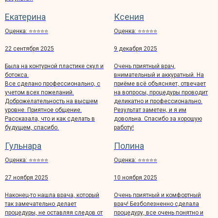
Екатерина
Ксения
Оценка: ⭐️⭐️⭐️⭐️⭐️
Оценка: ⭐️⭐️⭐️⭐️⭐️
22 сентября 2025
9 декабря 2025
Политика конфиденциальности
Политика обработки персональных данных
Была на контурной пластике скул и
Очень приятный врач,
Пользовательское соглашение
ботокса.
внимательный и аккуратный. На
Все сделано профессионально, с
приёме всё объясняет, отвечает
Все права защищены, 2026 год
учетом всех пожеланий.
на вопросы, процедуры проводит
Номер лицензии: Л041-01137-77/01086960
Доброжелательность на высшем
деликатно и профессионально.
Информация на данном интернет-сайте носит
исключительно ознакомительный характер и ни при
уровне. Приятное общение.
Результат заметен, и я им
каких условиях не является публичной офертой
Рассказала, что и как сделать в
довольна. Спасибо за хорошую
Мы в соц.сетях
будущем, спасибо.
работу!
Гульнара
Полина
Оценка: ⭐️⭐️⭐️⭐️⭐️
Оценка: ⭐️⭐️⭐️⭐️⭐️
27 ноября 2025
10 ноября 2025
Наконец-то нашла врача, который
Очень приятный и комфортный
так замечательно делает
врач! Безболезненно сделала
процедуры, не оставляя следов от
процедуру, все очень понятно и