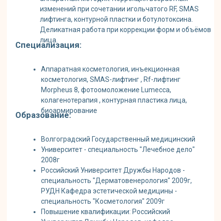
специальность "Дерматовенерология" 2009г,
РУДН Кафедра эстетической медицины -
специальность "Косметология" 2009г
Повышение квалификации: Российский
Университет Дружбы Народов, кафедра
эстетической медицины - "Контурная пластика в
косметологии", "Применение ботулотоксинов в
косметологии", "Мезотерапия и
биоревитализация", "Лазерные,плазменные и
световые методики в медицине и косметологии",
"Применение аутологичной плазмы в медицине и
косметологии"
Постоянный участник Российских и
Международных конгрессов по эстетической
медицине и косметологии; действующий член
Российской ассоциации дерматовенерологов и
косметологов
Член международной ассоциации
мезотерапевтов
Специалист по генетическому тестированию и
превентивной медицине