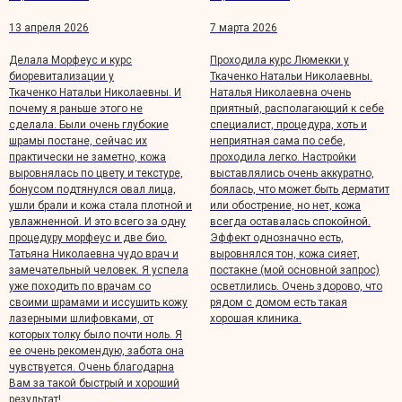
О клинике
Новости
13 апреля 2026
7 марта 2026
Блог
Делала Морфеус и курс
Проходила курс Люмекки у
Отзывы
биоревитализации у
Ткаченко Натальи Николаевны.
Прайс
Ткаченко Натальи Николаевны. И
Наталья Николаевна очень
Акции
почему я раньше этого не
приятный, располагающий к себе
Сотрудники
сделала. Были очень глубокие
специалист, процедура, хоть и
Вакансии
шрамы постане, сейчас их
неприятная сама по себе,
практически не заметно, кожа
проходила легко. Настройки
Контакты
выровнялась по цвету и текстуре,
выставлялись очень аккуратно,
метология
Правовая
бонусом подтянулся овал лица,
боялась, что может быть дерматит
информация
ушли брали и кожа стала плотной и
или обострение, но нет, кожа
етология
увлажненной. И это всего за одну
всегда оставалась спокойной.
процедуру морфеус и две био.
Эффект однозначно есть,
Татьяна Николаевна чудо врач и
выровнялся тон, кожа сияет,
замечательный человек. Я успела
постакне (мой основной запрос)
уже походить по врачам со
осветлились. Очень здорово, что
своими шрамами и иссушить кожу
рядом с домом есть такая
лазерными шлифовками, от
хорошая клиника.
которых толку было почти ноль. Я
ее очень рекомендую, забота она
чувствуется. Очень благодарна
Вам за такой быстрый и хороший
результат!