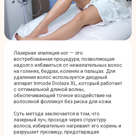
увеличивается.
Голени и колени
Зона с самой плотной и тёмной
растительностью, результат
заметен быстрее.
Пальцы
Обрабатываются точечно, эта
зона требует ювелирной
точности лазерного луча.