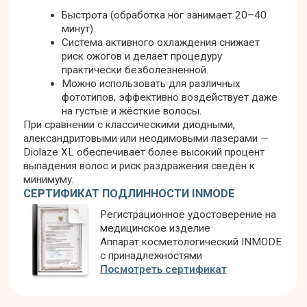
Воспалительные процессы, открытые
раны, царапины, ожоги на коже ног
Инфекционные заболевания
кожи (герпес в стадии обострения,
грибковые поражения)
Крупные пигментные пятна и
родинки в зоне обработки
Варикозное расширение вен на
ногах (особенно при выраженной
форме)
Временные ограничения:
Беременность и период грудного
вскармливания
Острые респираторные заболевания,
грипп
Свежий загар (менее 2-3 недель)
Прием фотосенсибилизирующих
препаратов
Склонность к келоидному
рубцеванию
Возраст до 18 лет (требуется
согласие родителей)
Важно:
перед проведением лазерной
эпиляции лица обязательно
проконсультируйтесь с квалифицированным
специалистом для исключения всех
возможных противопоказаний.