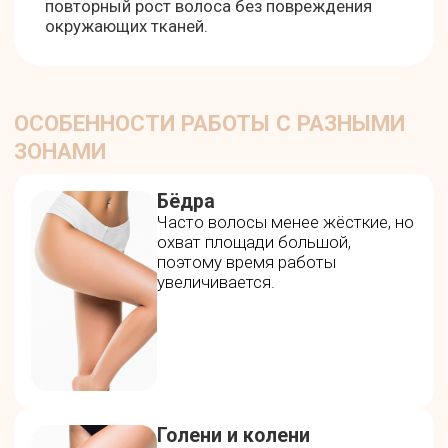
КАК ПРОХОДИТ ПРОЦЕДУРА:
ОЩУЩЕНИЕ И ДЛИТЕЛЬНОСТЬ
Процедура отличается высоким уровнем
комфорта — современные системы охлаждения
сводят ощущения к лёгкому теплу; как правило,
анестезия не требуется, даже при работе на
чувствительных зонах. Эпиляция с помощью
Diolaze XL одинаково эффективна для голеней с
густыми и жёсткими волосами, для зоны бедер,