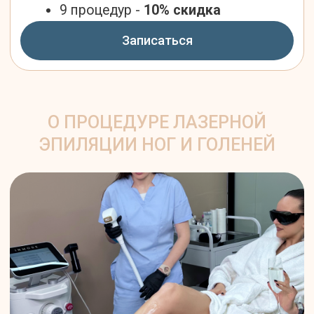
Лазерная эпиляция ног — это
востребованная процедура, позволяющая
надолго избавиться от нежелательных волос
на голенях, бедрах, коленях и пальцах. Для
удаления волос используется диодный
аппарат Inmode Diolaze XL, который работает
с оптимальной длиной волны,
обеспечивающей точное воздействие на
волосяной фолликул без риска для кожи.
Суть метода заключается в том, что
лазерный луч, проходя через структуру
волоса, избирательно нагревает его корень и
разрушает луковицу, предотвращая
повторный рост волоса без повреждения
окружающих тканей.
ОСОБЕННОСТИ РАБОТЫ С РАЗНЫМИ
ЗОНАМИ
Бёдра
Часто волосы менее жёсткие, но
охват площади большой,
поэтому время работы