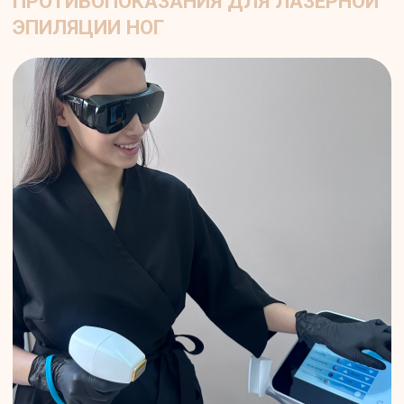
После процедуры лазерной эпиляции:
на ногах результат становится заметен
уже через 1–2 недели: часть волос
начинает выпадать естественным
образом, а кожа становится более
гладкой. С каждым сеансом
сокращается густота и скорость роста
новых волосков, структура остаточных
волос меняется — они становятся
тоньше и светлее.
Эффект стойкий:
при прохождении
полного курса (обычно 6–10 процедур)