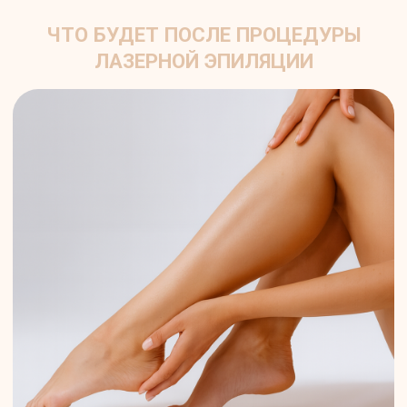
ЛИЦЕНЗИЯ И СЕРТИФИКАТЫ КЛИНИКИ
Аппарат косметологический
с фокусированным
высокоинтенсивным ультразвуком
ULTRAFORMER MPT
Посмотреть сертификат (pdf)
Аппарат косметологический
INMODE с принадлежностями
(насадки Lumecca, RF Mopheus8,
Diolaze)
Посмотреть сертификат (pdf)
Аппарат медицинский Geneo с
принадлежностями