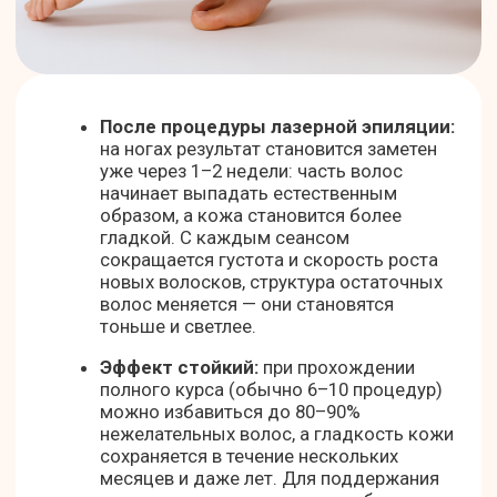
Посмотреть сертификат (pdf)
Аппарат светодиодный
медицинский Ревиксан (Revixan)
Посмотреть сертификат (pdf)
Лицензия на осуществление
медицинской деятельности Л041-
01137-77/01086960 выдана
11.03.2024 Департаментом
здравоохранения г. Москва.
Посмотреть лицензию (pdf)
ЧАСТО ЗАДАВАЕМЫЕ ВОПРОСЫ (FAQ)