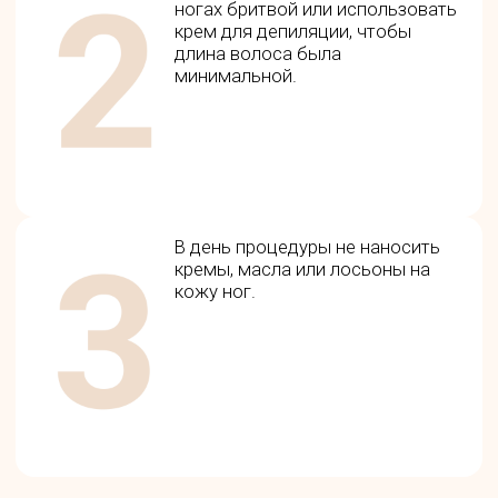
Гранацкая Анна Артёмовна
Стаж 6 лет • Врач-дерматовенеролог, косметолог
Специализация:
Аппаратная косметология
Инъекционная косметология
RF-лифтинг Morpheus 8
Фотоомоложение Lumecca
Контурная пластика губ
Ботулинотерапия
Биоармирование
Стоимость приёма: 5000 руб. (первичная
консультация)
Записаться на приём