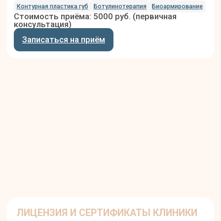
ЛАЗЕРНАЯ ЭПИЛЯЦИЯ БИКИНИ
Лазерное удаление волос в зоне бикини по зонам:
классическое или глубокое.
Подробнее
ЗАПИШИТЕСЬ НА КОНСУЛЬТАЦИЮ
Клиника аппаратной косметологии Gudvan в
Коммунарке предлагает современные
процедуры омоложения, включая RF-лифтинг,
фотоомоложение и лазерную эпиляцию.
Узнайте больше об аппаратной косметологии и
наших ценах прямо сейчас!
+7
Даю согласие на
обработку
персональных данных