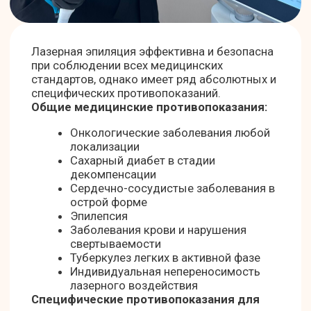
можно избавиться до 80–90%
нежелательных волос, а гладкость кожи
сохраняется в течение нескольких
месяцев и даже лет. Для поддержания
длительного результата потребуется
выполнять профилактические
(поддерживающие) процедуры не чаще
двух раз в год.
Длительность эффекта
индивидуальна
и зависит от особенностей организма:
гормонального фона, типа и цвета волос,
структуры кожи, уровня фототипа и
соблюдения рекомендаций специалиста
по уходу. У большинства женщин
стойкий результат достигается уже
после основного курса, однако
единичные новые волосы могут
появляться из спящих фолликулов или в
период гормональных изменений — это
естественный биологический процесс.
Записаться на процедуру
СТОИМОСТЬ ЛАЗЕРНОЙ ЭПИЛЯЦИИ НОГ
DIOLAZE XL (АППАРАТ INMODE)