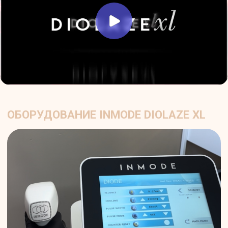
Для профилактики фолликулита.
Желание долго наслаждаться гладкой
кожей без раздражения и воспалений.
Важно:
перед первым сеансом необходима
консультация специалиста — врач
индивидуально оценит состояние кожи и
наличие противопоказаний.
Записаться на процедуру
ПРОТИВОПОКАЗАНИЯ ДЛЯ ЛАЗЕРНОЙ
ЭПИЛЯЦИИ НОГ