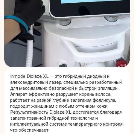
Лазерная эпиляция эффективна и безопасна
при соблюдении всех медицинских
стандартов, однако имеет ряд абсолютных и
специфических противопоказаний.
Общие медицинские противопоказания:
Онкологические заболевания любой
локализации
Сахарный диабет в стадии
декомпенсации
Сердечно-сосудистые заболевания в
острой форме
Эпилепсия
Заболевания крови и нарушения
свертываемости
Туберкулез легких в активной фазе
Индивидуальная непереносимость
лазерного воздействия
Специфические противопоказания для
зоны ног
Хронические и острые кожные
заболевания (псориаз, экзема,
дерматозы, витилиго, фотодерматит)