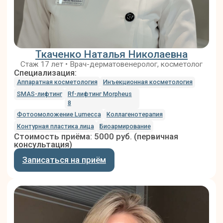
РЕКОМЕНДУЕМ ТАКЖЕ
ЛАЗЕРНАЯ ЭПИЛЯЦИЯ ЛИЦА
Эпиляция волос на лице по зонам (верхняя губа,
подбородок, шея, бакенбарды, межбровье) или