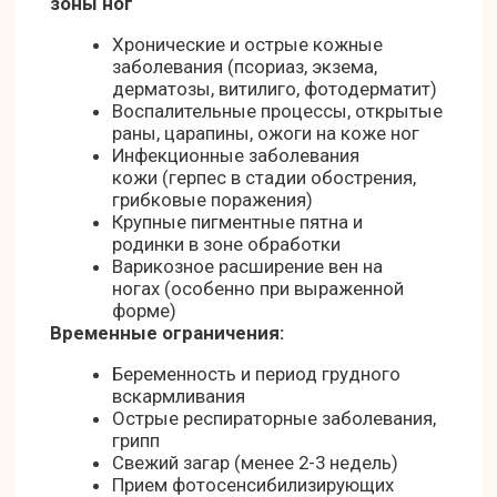
Код по
Наименование
Название
Стоимость,
номенклатуре
услуги по
услуги
руб
медицинских
номенклатуре
услуг
медицинских
услуг
Проведение
Лазерная
1320
А14.01.013
эпиляции
эпиляция
пальцы ног,
DIOLAZE
Проведение
Лазерная
4400
А14.01.013
эпиляции
эпиляция
голени-
колени,
DIOLAZE
Проведение
Лазерная
4070
А14.01.013
эпиляции
эпиляция
бедра
полностью,
DIOLAZE
Проведение
Лазерная
6930
А14.01.013
эпиляции
эпиляция
ноги