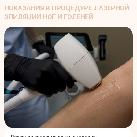
ПОДГОТОВКА К ПРОЦЕДУРЕ
ЭПИЛЯЦИИ ЛАЗЕРОМ НОГ
За 3–4 недели исключить любые
способы удаления волос с
корнем (воск, шугаринг,
эпилятор).
За 10–14 дней отказаться от
загара и посещения солярия.
За 24 часа сбрить волосы на