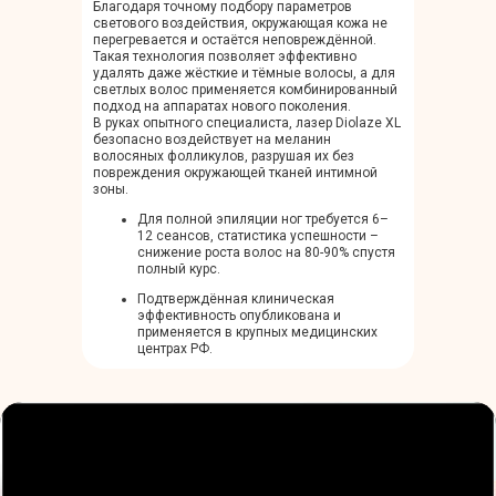
Благодаря точному подбору параметров
ПОКАЗАНИЯ К ПРОЦЕДУРЕ ЛАЗЕРНОЙ
светового воздействия, окружающая кожа не
перегревается и остаётся неповреждённой.
ЭПИЛЯЦИИ НОГ И ГОЛЕНЕЙ
Такая технология позволяет эффективно
удалять даже жёсткие и тёмные волосы, а для
светлых волос применяется комбинированный
подход на аппаратах нового поколения.
В руках опытного специалиста, лазер Diolaze XL
безопасно воздействует на меланин
волосяных фолликулов, разрушая их без
повреждения окружающей тканей интимной
зоны.
Для полной эпиляции ног требуется 6–
12 сеансов, статистика успешности –
снижение роста волос на 80-90% спустя
полный курс.
Подтверждённая клиническая
эффективность опубликована и
применяется в крупных медицинских
центрах РФ.
Лазерная эпиляция рекомендована:
Женщинам с тёмными и/или жёсткими
волосами на ногах.
Тем, кто страдает от постоянного
раздражения или врастания волос после
бритья, воска, шугаринга.
При наличии плотной или интенсивной
растительности, где другие методы
малоэффективны.