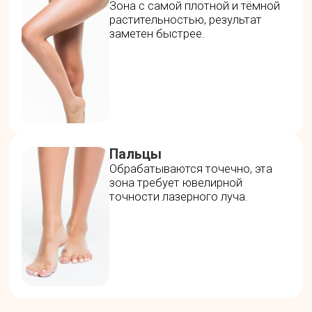
где находятся волоски с более мягкой
структурой, а также для точечных областей —
коленей и пальцев, где требуется деликатное и
безопасное воздействие.
Процедура обычно не требует анестезии:
современные системы охлаждения делают
ощущения максимально комфортными,
большинство клиентов описывают их как
лёгкое покалывание или тепло.
Длительность сеанса зависит от площади
обработки: обычно эпиляция ног занимает 20–
40 минут. Уже после первой процедуры
примерно через 1–2 недели наблюдается
заметное выпадение части волос, а после
прохождения полного курса (6–10 сеансов)
кожа становится максимально гладкой, а
эффект сохраняется на месяцы и даже годы*.
* Длительность эффекта зависит от
индивидуальных особенностей кожи, типа
волос и соблюдения рекомендаций
специалиста.