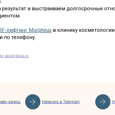
.
а результат и выстраиваем долгосрочные отн
иентом.
RF-лифтинг Morpheus
в клинику косметологии 
и по телефону.
пись
Написать в Telegram
Написать в Max
RF MORPHEUS 8