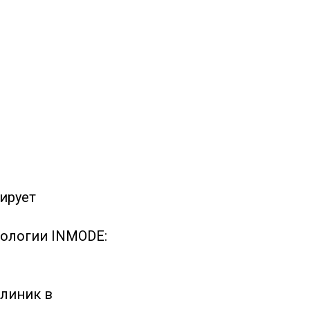
ирует
тологии INMODE:
клиник в