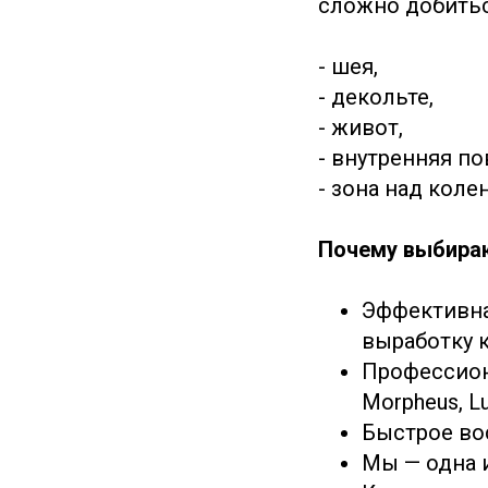
сложно добитьс
- шея,
- декольте,
- живот,
- внутренняя по
- зона над коле
Почему выбираю
Эффективна
выработку к
Профессион
Morpheus, Lu
Быстрое во
Мы — одна 