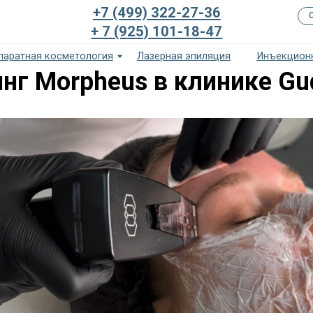
+7 (499) 322-27-36
Сертификаты и ку
+ 7 (925) 101-18-47
я косметология
Лазерная эпиляция
Инъекционная косметолог
нг Morpheus в клинике Gu