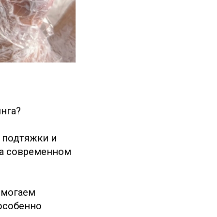
инга?
 подтяжки и
на современном
помогаем
 особенно