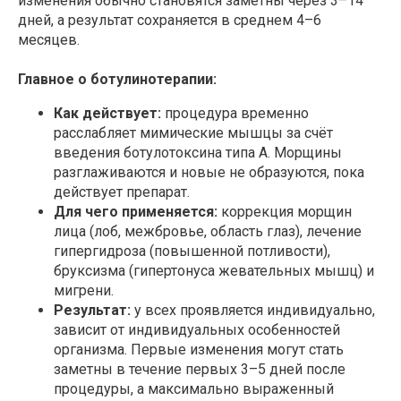
изменения обычно становятся заметны через 3–14
дней, а результат сохраняется в среднем 4–6
месяцев.
ЧТО ТАКОЕ БОТУЛИНОТЕРАПИЯ И КАК
РАБОТАЕТ ПРОЦЕДУРА
Главное о ботулинотерапии:
Как действует:
процедура временно
расслабляет мимические мышцы за счёт
введения ботулотоксина типа А. Морщины
разглаживаются и новые не образуются, пока
действует препарат.
Для чего применяется:
коррекция морщин
лица (лоб, межбровье, область глаз), лечение
гипергидроза (повышенной потливости),
бруксизма (гипертонуса жевательных мышц) и
мигрени.
Результат:
у всех проявляется индивидуально,
зависит от индивидуальных особенностей
организма. Первые изменения могут стать
заметны в течение первых 3–5 дней после
процедуры, а максимально выраженный