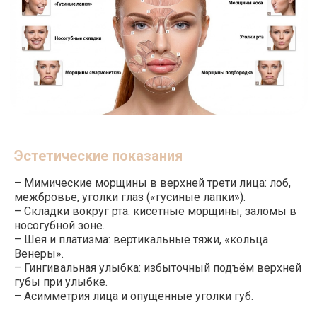
Эстетические показания
– Мимические морщины в верхней трети лица: лоб,
межбровье, уголки глаз («гусиные лапки»).
– Складки вокруг рта: кисетные морщины, заломы в
БОТУЛИНОТЕРАПИЯ + КОНТУРНАЯ
ПЛАСТИКА ФИЛЛЕРАМИ
носогубной зоне.
Ботулотоксин расслабляет мышцы и
– Шея и платизма: вертикальные тяжи, «кольца
предотвращает углубление морщин, а филлеры на
Венеры».
основе гиалуроновой кислоты восполняют
потерянный объём, «выталкивая» заломы
– Гингивальная улыбка: избыточный подъём верхней
изнутри. Вместе они работают на разных уровнях:
губы при улыбке.
ботокс убирает причину (гипертонус мышц),
– Асимметрия лица и опущенные уголки губ.
филлеры корректируют последствия (глубокие
складки, потерю объёма). Идеально для
носогубных складок, кисетных морщин,