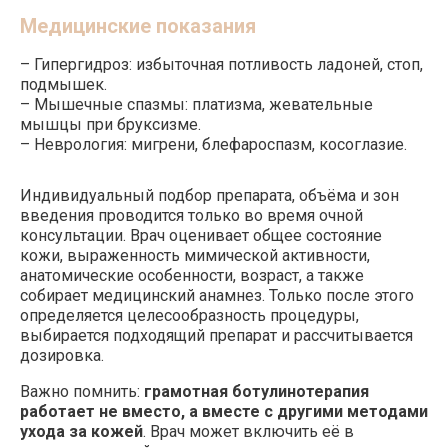
коррекции губ и овала лица.
Медицинские показания
БОТУЛИНОТЕРАПИЯ + МИКРОИГОЛЬЧАТЫЙ
RF-ЛИФТИНГ MORPHEUS8
Ботулинотерапия снимает мышечное напряжение
– Гипергидроз: избыточная потливость ладоней, стоп,
и разглаживает поверхностные морщины, а
подмышек.
Morpheus8 воздействует на глубокие слои кожи,
– Мышечные спазмы: платизма, жевательные
активируя выработку коллагена и подтягивая
ткани. Вместе они дают комплексный эффект:
мышцы при бруксизме.
расслабление мышц + уплотнение и лифтинг
– Неврология: мигрени, блефароспазм, косоглазие.
структуры кожи. Результат — гладкость,
упругость и естественный контур лица.
БОТУЛИНОТЕРАПИЯ + ФОТОТЕРАПИЯ
Индивидуальный подбор препарата, объёма и зон
LUMECCA
Ботокс разглаживает морщины, Lumecca
введения проводится только во время очной
выравнивает тон, убирает пигментацию и
консультации. Врач оценивает общее состояние
сосудистые звёздочки, улучшает текстуру.
кожи, выраженность мимической активности,
Сочетание даёт не только гладкую, но и свежую,
сияющую кожу без пятен и покраснений —
анатомические особенности, возраст, а также
полный «перезапуск» качества лица.
собирает медицинский анамнез. Только после этого
БОТУЛИНОТЕРАПИЯ + ИНЪЕКЦИОННЫЕ
определяется целесообразность процедуры,
МЕТОДИКИ
Ботулотоксин работает с мимикой,
выбирается подходящий препарат и рассчитывается
инъекционные методики (биоревитализация,
дозировка.
коллагенотерапия, биоармирование) — с
качеством самой кожи: восстанавливают
Важно помнить:
грамотная ботулинотерапия
увлажнённость, стимулируют обновление клеток,
укрепляют тканевый каркас. Такая комбинация
работает не вместо, а вместе с другими методами
продлевает эффект ботулинотерапии, замедляет
ухода за кожей
. Врач может включить её в
старение и делает кожу плотной, эластичной,