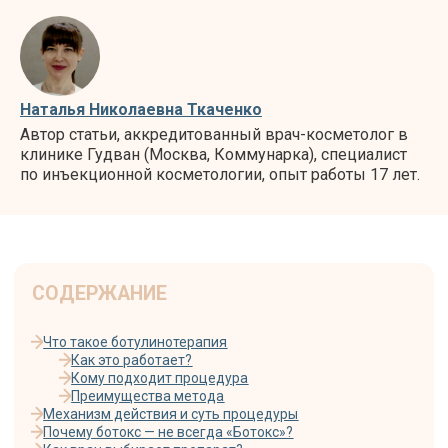
СОДЕРЖАНИЕ
Наталья Николаевна Ткаченко
Что такое ботулинотерапия
Как это работает?
Автор статьи, аккредитованный врач-косметолог в
Кому подходит процедура
клинике Гудван (Москва, Коммунарка), специалист
Преимущества метода
Механизм действия и суть процедуры
по инъекционной косметологии, опыт работы 17 лет.
Почему ботокс — не всегда «Ботокс»?
Как врач выбирает препарат?
Ботулинотерапия глазами науки: что говорят
исследования
Показания к ботулинотерапии: эстетика и медицина
Основные преимущества ботулинотерапии
Ботулинотерапия как часть современной культуры
ухода за собой
Ботулинотерапия как часть комплексного подхода
Популярные комбинации комплексного подхода
Мифы о ботулинотерапии: разбираем популярные
заблуждения
Этапы процедуры и подготовка к ботулинотерапии
Результаты процедуры: ботулинотерапия «до и после»
Дозировки препаратов — сколько единиц нужно для
разных зон
Стоимость ботулинотерапии: цены на ботулинотерапию
в Москве
Куда записаться на ботулинотерапию: как выбрать
клинику и врача
Заключение